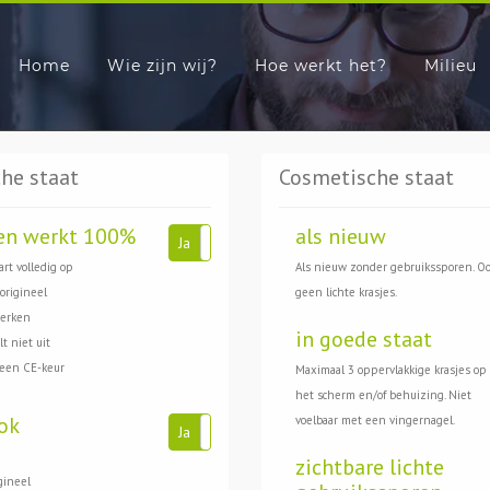
Home
Wie zijn wij?
Hoe werkt het?
Milieu
he staat
Cosmetische staat
en werkt 100%
als nieuw
Ja
Nee
art volledig op
Als nieuw zonder gebruikssporen. O
 origineel
geen lichte krasjes.
werken
in goede staat
t niet uit
 een CE-keur
Maximaal 3 oppervlakkige krasjes op
het scherm en/of behuizing. Niet
ok
voelbaar met een vingernagel.
Ja
Nee
zichtbare lichte
gineel