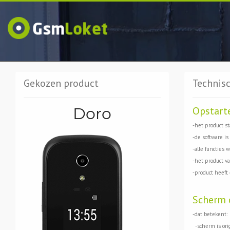
Gekozen product
Technisc
Doro
Opstart
-het product st
-de software is
-alle functies 
-het product val
-product heeft
Scherm 
-dat betekent:
-scherm is ori