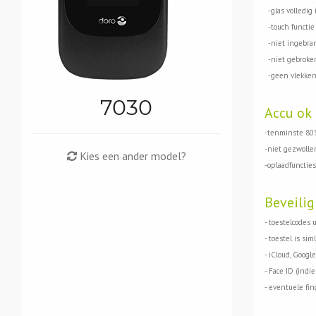
-glas volledig 
-touch functie 
-niet ingebran
-niet gebroken
-geen vlekken
7030
Accu ok
-tenminste 80%
-niet gezwolle
Kies een ander model?
-oplaadfuncties
Beveilig
- toestelcodes 
- toestel is siml
- iCloud, Google
- Face ID (indi
- eventuele fin