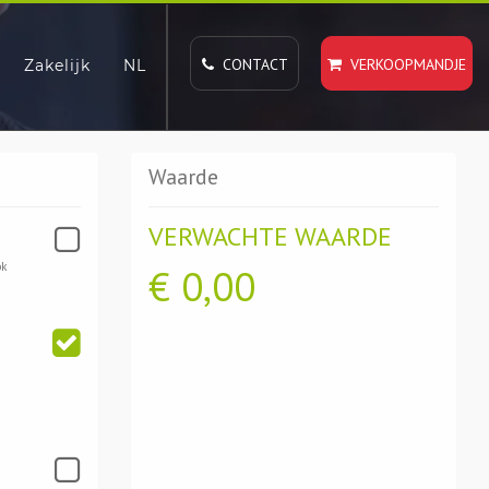
CONTACT
VERKOOPMANDJE
Zakelijk
NL
Waarde
VERWACHTE WAARDE
ok
€
0,00