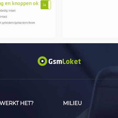
ng en knoppen ok
Ja
Nee
lledig intact
intact
et gebroken/gebarsten/krom
WERKT HET?
MILIEU