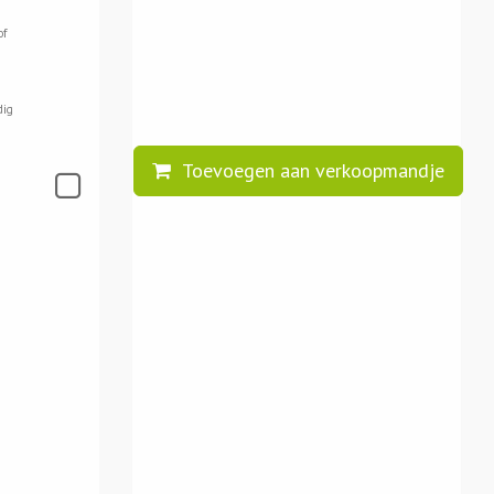
of
dig
Toevoegen aan verkoopmandje