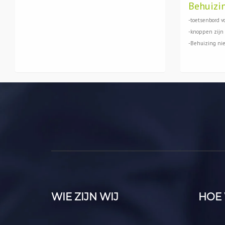
Behuizi
-toetsenbord vo
-knoppen zijn 
-Behuizing ni
WIE ZIJN WIJ
HOE 