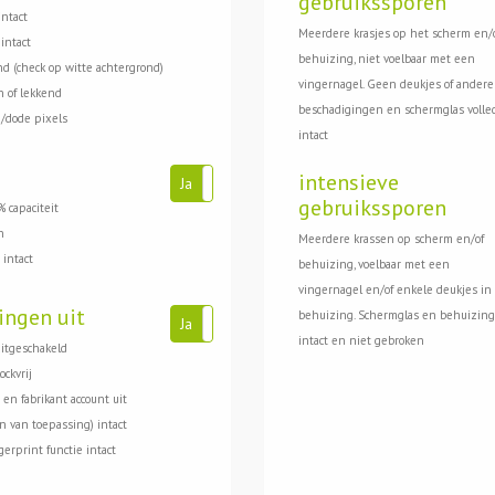
gebruikssporen
intact
Meerdere krasjes op het scherm en/
intact
behuizing, niet voelbaar met een
d (check op witte achtergrond)
vingernagel. Geen deukjes of andere
 of lekkend
beschadigingen en schermglas volle
/dode pixels
intact
intensieve
Ja
Nee
gebruikssporen
 capaciteit
n
Meerdere krassen op scherm en/of
 intact
behuizing, voelbaar met een
vingernagel en/of enkele deukjes in
ingen uit
behuizing. Schermglas en behuizing
Ja
Nee
intact en niet gebroken
uitgeschakeld
ockvrij
 en fabrikant account uit
en van toepassing) intact
gerprint functie intact