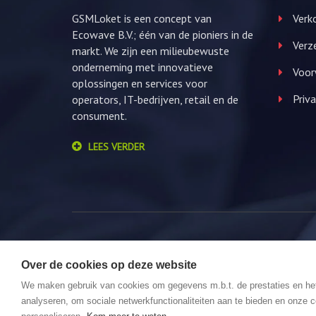
GSMLoket is een concept van
Verko
Ecowave B.V.; één van de pioniers in de
Verz
markt. We zijn een milieubewuste
onderneming met innovatieve
Voor
oplossingen en services voor
Priva
operators, IT-bedrijven, retail en de
consument.
LEES VERDER
Over de cookies op deze website
© 2026 GSMLoket. All Rights Reserved. Website by
We maken gebruik van cookies om gegevens m.b.t. de prestaties en he
analyseren, om sociale netwerkfunctionaliteiten aan te bieden en onze c