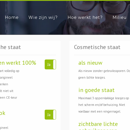
Home
Wie zijn wij?
Hoe werkt het?
Milieu
he staat
Cosmetische staat
en werkt 100%
als nieuw
Ja
Nee
art volledig op
Als nieuw zonder gebruikssporen. O
 origineel
geen lichte krasjes.
werken
in goede staat
t niet uit
 een CE-keur
Maximaal 3 oppervlakkige krasjes op
het scherm en/of behuizing. Niet
ok
voelbaar met een vingernagel.
Ja
Nee
zichtbare lichte
gineel