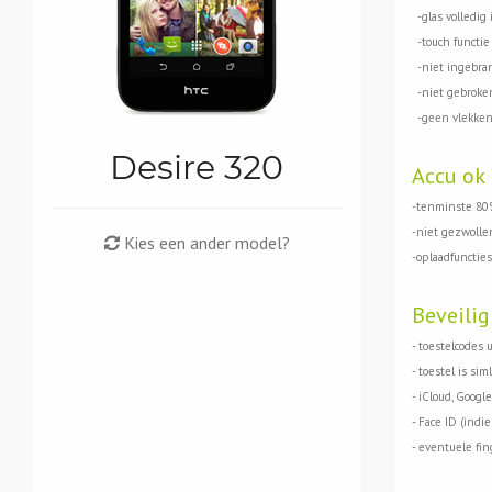
-glas volledig 
-touch functie 
-niet ingebran
-niet gebroken
-geen vlekken
Desire 320
Accu ok
-tenminste 80%
-niet gezwolle
Kies een ander model?
-oplaadfuncties
Beveilig
- toestelcodes 
- toestel is siml
- iCloud, Google
- Face ID (indi
- eventuele fin