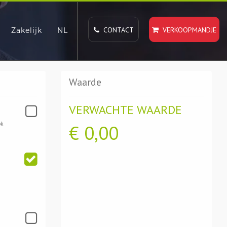
CONTACT
VERKOOPMANDJE
Zakelijk
NL
Waarde
VERWACHTE WAARDE
ok
€
0,00