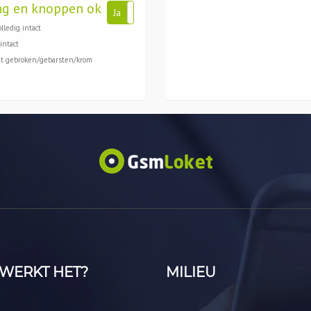
ng en knoppen ok
Ja
Nee
lledig intact
intact
et gebroken/gebarsten/krom
WERKT HET?
MILIEU