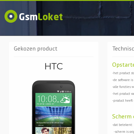
Gekozen product
Technisc
HTC
Opstart
-het product st
-de software is
-alle functies 
-het product val
-product heeft
Scherm 
-dat betekent:
-scherm is ori