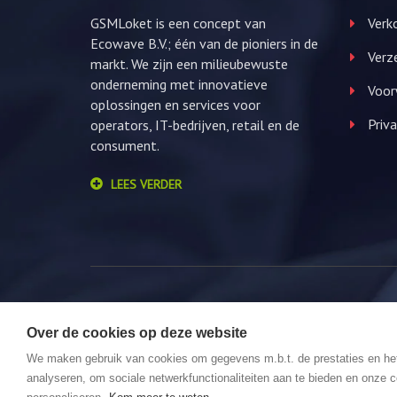
GSMLoket is een concept van
Verko
Ecowave B.V.; één van de pioniers in de
Verz
markt. We zijn een milieubewuste
onderneming met innovatieve
Voor
oplossingen en services voor
Priva
operators, IT-bedrijven, retail en de
consument.
LEES VERDER
Over de cookies op deze website
© 2026 GSMLoket. All Rights Reserved. Website by
We maken gebruik van cookies om gegevens m.b.t. de prestaties en he
analyseren, om sociale netwerkfunctionaliteiten aan te bieden en onze c