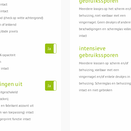
gebruikssporen
intact
Meerdere krasjes op het scherm en/
intact
behuizing, niet voelbaar met een
d (check op witte achtergrond)
vingernagel. Geen deukjes of andere
 of lekkend
beschadigingen en schermglas volle
/dode pixels
intact
intensieve
Ja
Nee
gebruikssporen
 capaciteit
n
Meerdere krassen op scherm en/of
 intact
behuizing, voelbaar met een
vingernagel en/of enkele deukjes in
ingen uit
behuizing. Schermglas en behuizing
Ja
Nee
intact en niet gebroken
uitgeschakeld
ockvrij
 en fabrikant account uit
en van toepassing) intact
gerprint functie intact