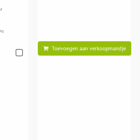
of
dig
Toevoegen aan verkoopmandje