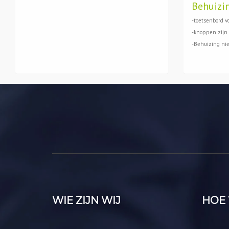
Behuizi
-toetsenbord vo
-knoppen zijn 
-Behuizing ni
WIE ZIJN WIJ
HOE 