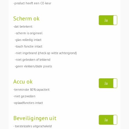
-product heeft een CE-keur
Scherm ok
Ja
Ne
-dat betekent:
-scherm is origineel
-glas volledig intact
-touch functie intact
-niet ingebrand (check op witte achtergrond)
-niet gebroken of lekkend
-geen vlekken/dode pixels
Accu ok
Ja
Ne
-tenminste 80% capaciteit
-niet gezwollen
-oplaadfuncties intact
Beveiligingen uit
Ja
Ne
- toestelcodes uitgeschakeld