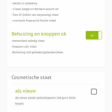
- toestel is simlockvrij
- iCloud, Google en fabrikant account uit
- Face ID (indien van toepassing) intact
- eventuele fingerprint functie intact
Behuizing en knoppen ok
Ja
Ne
-toetsenbord volledig intact
-knoppen zijn intact
-Behuizing niet gebroken/gebarsten/krom
Cosmetische staat
als nieuw
Als nieuw zonder gebruikssporen. Ook geen lichte
krasjes.