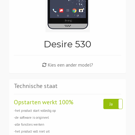
Desire 530
Kies een ander model?
Technische staat
Opstarten werkt 100%
Ja
Ne
-het product start volledig op
-de software is origineel
-alle functies werken
-het product valt niet uit