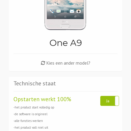
One A9
Kies een ander model?
Technische staat
Opstarten werkt 100%
Ja
Ne
-het product start volledig op
-de software is origineel
-alle functies werken
-het product valt niet uit