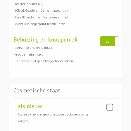
- toestel is simlockvrij
- iCloud, Google en fabrikant account uit
- Face ID (indien van toepassing) intact
- eventuele fingerprint functie intact
Behuizing en knoppen ok
Ja
Ne
-toetsenbord volledig intact
-knoppen zijn intact
-Behuizing niet gebroken/gebarsten/krom
Cosmetische staat
als nieuw
Als nieuw zonder gebruikssporen. Ook geen lichte
krasjes.