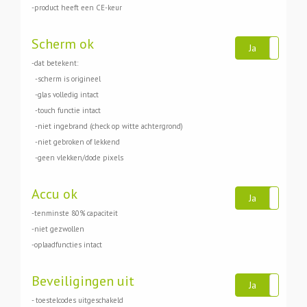
-product heeft een CE-keur
Scherm ok
Ja
Ne
-dat betekent:
-scherm is origineel
-glas volledig intact
-touch functie intact
-niet ingebrand (check op witte achtergrond)
-niet gebroken of lekkend
-geen vlekken/dode pixels
Accu ok
Ja
Ne
-tenminste 80% capaciteit
-niet gezwollen
-oplaadfuncties intact
Beveiligingen uit
Ja
Ne
- toestelcodes uitgeschakeld