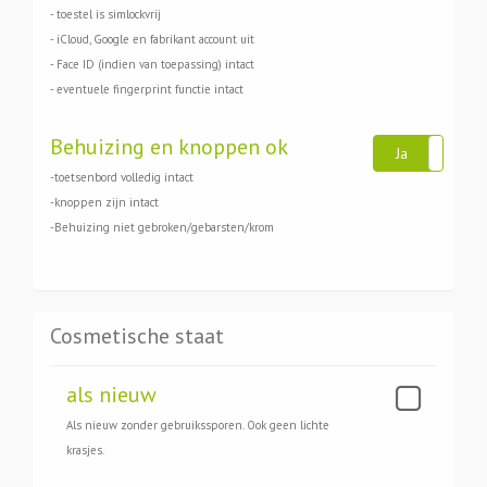
- toestel is simlockvrij
- iCloud, Google en fabrikant account uit
- Face ID (indien van toepassing) intact
- eventuele fingerprint functie intact
Behuizing en knoppen ok
Ja
N
-toetsenbord volledig intact
-knoppen zijn intact
-Behuizing niet gebroken/gebarsten/krom
Cosmetische staat
als nieuw
Als nieuw zonder gebruikssporen. Ook geen lichte
krasjes.