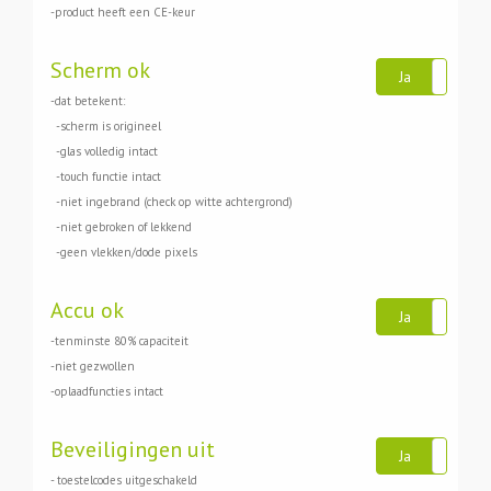
-product heeft een CE-keur
Scherm ok
Ja
N
-dat betekent:
-scherm is origineel
-glas volledig intact
-touch functie intact
-niet ingebrand (check op witte achtergrond)
-niet gebroken of lekkend
-geen vlekken/dode pixels
Accu ok
Ja
N
-tenminste 80% capaciteit
-niet gezwollen
-oplaadfuncties intact
Beveiligingen uit
Ja
N
- toestelcodes uitgeschakeld