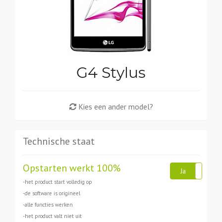
G4 Stylus
Kies een ander model?
Technische staat
Opstarten werkt 100%
Ja
N
-het product start volledig op
-de software is origineel
-alle functies werken
-het product valt niet uit