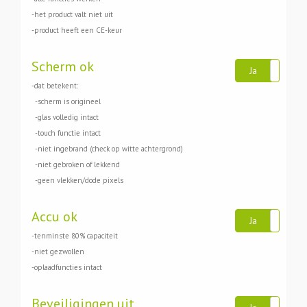
-het product valt niet uit
-product heeft een CE-keur
Scherm ok
Ja
N
-dat betekent:
-scherm is origineel
-glas volledig intact
-touch functie intact
-niet ingebrand (check op witte achtergrond)
-niet gebroken of lekkend
-geen vlekken/dode pixels
Accu ok
Ja
N
-tenminste 80% capaciteit
-niet gezwollen
-oplaadfuncties intact
Beveiligingen uit