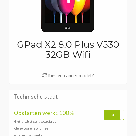
GPad X2 8.0 Plus V530
32GB Wifi
Kies een ander model?
Technische staat
Opstarten werkt 100%
Ja
N
-het product start volledig op
-de software is origineel
-alle functies werken