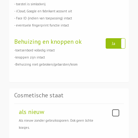
- toestel is simlockvrij
- iCloud, Google en fabrikant account uit
- Face ID (indien van toepassing) intact
- eventuele fingerprint functie intact
Behuizing en knoppen ok
Ja
Ne
-toetsenbord volledig intact
-knoppen zijn intact
-Behuizing niet gebroken/gebarsten/krom
Cosmetische staat
als nieuw
Als nieuw zonder gebruikssporen. Ook geen lichte
krasjes.