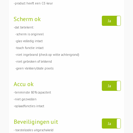
-product heeft een CE-keur
Scherm ok
Ja
Ne
-dat betekent:
-scherm is origineel
-glas volledig intact
-touch functie intact
-niet ingebrand (check op witte achtergrond)
-niet gebroken of lekkend
-geen vlekken/dode pixels
Accu ok
Ja
Ne
-tenminste 80% capaciteit
-niet gezwollen
-oplaadfuncties intact
Beveiligingen uit
Ja
Ne
- toestelcodes uitgeschakeld