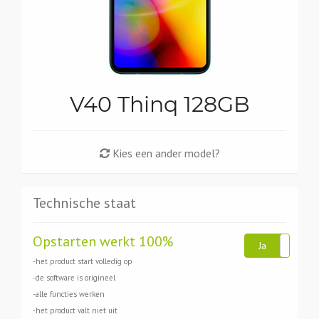
V40 Thinq 128GB
Kies een ander model?
Technische staat
Opstarten werkt 100%
Ja
Ne
-het product start volledig op
-de software is origineel
-alle functies werken
-het product valt niet uit