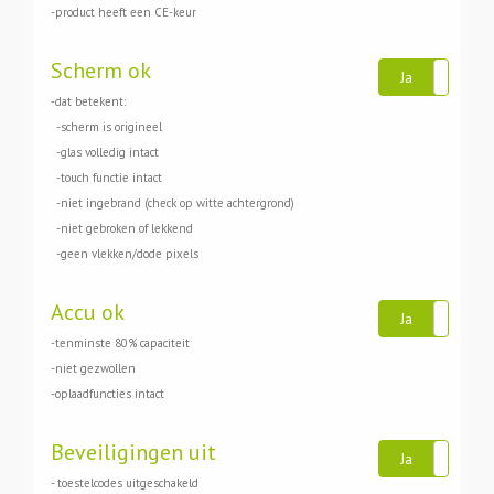
-product heeft een CE-keur
Scherm ok
Ja
Ne
-dat betekent:
-scherm is origineel
-glas volledig intact
-touch functie intact
-niet ingebrand (check op witte achtergrond)
-niet gebroken of lekkend
-geen vlekken/dode pixels
Accu ok
Ja
Ne
-tenminste 80% capaciteit
-niet gezwollen
-oplaadfuncties intact
Beveiligingen uit
Ja
Ne
- toestelcodes uitgeschakeld