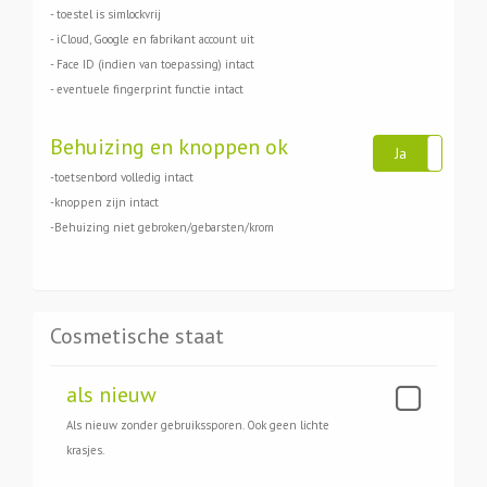
- toestel is simlockvrij
- iCloud, Google en fabrikant account uit
- Face ID (indien van toepassing) intact
- eventuele fingerprint functie intact
Behuizing en knoppen ok
Ja
Ne
-toetsenbord volledig intact
-knoppen zijn intact
-Behuizing niet gebroken/gebarsten/krom
Cosmetische staat
als nieuw
Als nieuw zonder gebruikssporen. Ook geen lichte
krasjes.