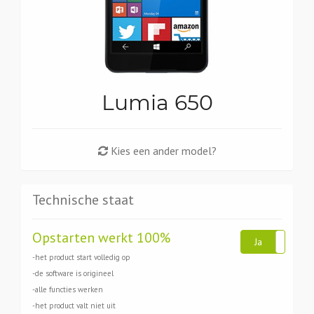
Lumia 650
Kies een ander model?
Technische staat
Opstarten werkt 100%
Ja
Ne
-het product start volledig op
-de software is origineel
-alle functies werken
-het product valt niet uit