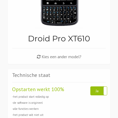
Droid Pro XT610
Kies een ander model?
Technische staat
Opstarten werkt 100%
Ja
Ne
-het product start volledig op
-de software is origineel
-alle functies werken
-het product valt niet uit