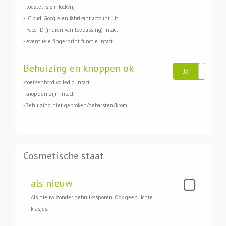
- toestel is simlockvrij
- iCloud, Google en fabrikant account uit
- Face ID (indien van toepassing) intact
- eventuele fingerprint functie intact
Behuizing en knoppen ok
Ja
Ne
-toetsenbord volledig intact
-knoppen zijn intact
-Behuizing niet gebroken/gebarsten/krom
Cosmetische staat
als nieuw
Als nieuw zonder gebruikssporen. Ook geen lichte
krasjes.