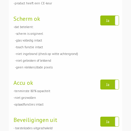
-product heeft een CE-keur
Scherm ok
Ja
Ne
-dat betekent:
-scherm is origineel
-glas volledig intact
-touch functie intact
-niet ingebrand (check op witte achtergrond)
-niet gebroken of lekkend
-geen vlekken/dode pixels
Accu ok
Ja
Ne
-tenminste 80% capaciteit
-niet gezwollen
-oplaadfuncties intact
Beveiligingen uit
Ja
Ne
- toestelcodes uitgeschakeld