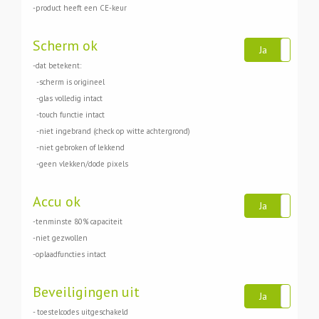
-product heeft een CE-keur
Scherm ok
Ja
N
-dat betekent:
-scherm is origineel
-glas volledig intact
-touch functie intact
-niet ingebrand (check op witte achtergrond)
-niet gebroken of lekkend
-geen vlekken/dode pixels
Accu ok
Ja
N
-tenminste 80% capaciteit
-niet gezwollen
-oplaadfuncties intact
Beveiligingen uit
Ja
N
- toestelcodes uitgeschakeld