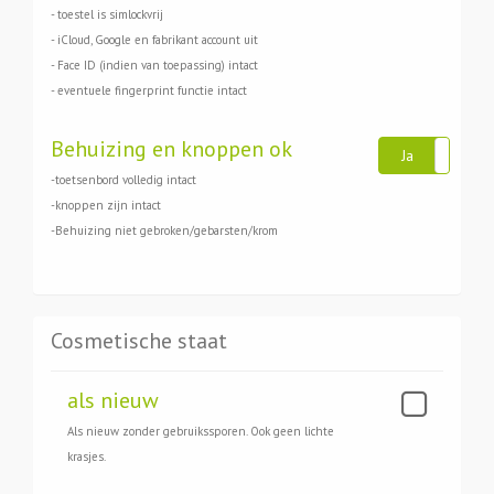
- toestel is simlockvrij
- iCloud, Google en fabrikant account uit
- Face ID (indien van toepassing) intact
- eventuele fingerprint functie intact
Behuizing en knoppen ok
Ja
N
-toetsenbord volledig intact
-knoppen zijn intact
-Behuizing niet gebroken/gebarsten/krom
Cosmetische staat
als nieuw
Als nieuw zonder gebruikssporen. Ook geen lichte
krasjes.