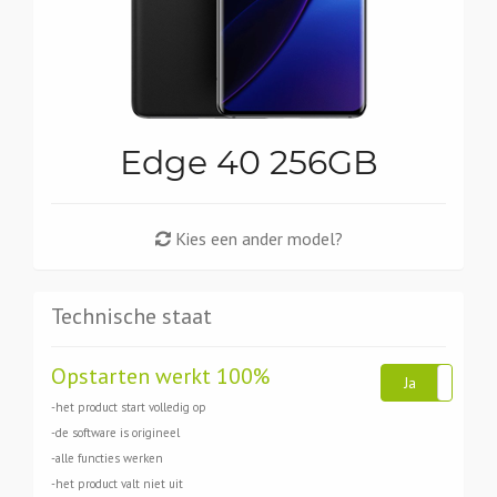
Edge 40 256GB
Kies een ander model?
Technische staat
Opstarten werkt 100%
Ja
N
-het product start volledig op
-de software is origineel
-alle functies werken
-het product valt niet uit