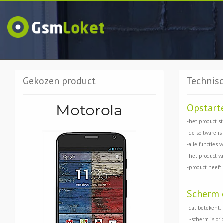
Gekozen product
Technisc
Motorola
Opstart
-het product st
-de software is
-alle functies 
-het product val
-product heeft
Scherm 
-dat betekent:
-scherm is ori