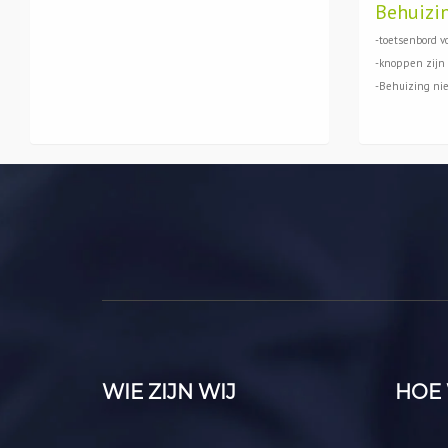
Behuizi
-toetsenbord vo
-knoppen zijn 
-Behuizing ni
WIE ZIJN WIJ
HOE 