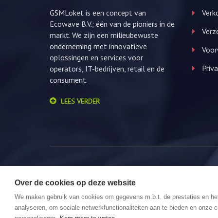
GSMLoket is een concept van
Verko
Ecowave B.V.; één van de pioniers in de
Verz
markt. We zijn een milieubewuste
onderneming met innovatieve
Voor
oplossingen en services voor
Priva
operators, IT-bedrijven, retail en de
consument.
LEES VERDER
Over de cookies op deze website
© 2026 GSMLoket. All Rights Reserved. Website by
We maken gebruik van cookies om gegevens m.b.t. de prestaties en he
analyseren, om sociale netwerkfunctionaliteiten aan te bieden en onze c