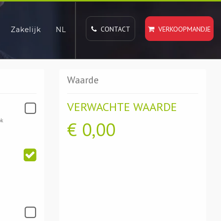
CONTACT
VERKOOPMANDJE
Zakelijk
NL
Waarde
VERWACHTE WAARDE
ok
€
0,00