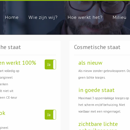
Home
Wie zijn wij?
Hoe werkt het?
Milieu
he staat
Cosmetische staat
en werkt 100%
als nieuw
Ja
Nee
art volledig op
Als nieuw zonder gebruikssporen. O
 origineel
geen lichte krasjes.
werken
in goede staat
t niet uit
 een CE-keur
Maximaal 3 oppervlakkige krasjes op
het scherm en/of behuizing. Niet
ok
voelbaar met een vingernagel.
Ja
Nee
zichtbare lichte
gineel