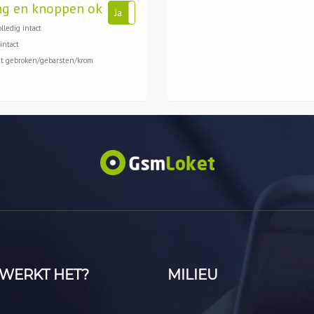
ng en knoppen ok
Ja
Nee
lledig intact
intact
et gebroken/gebarsten/krom
WERKT HET?
MILIEU