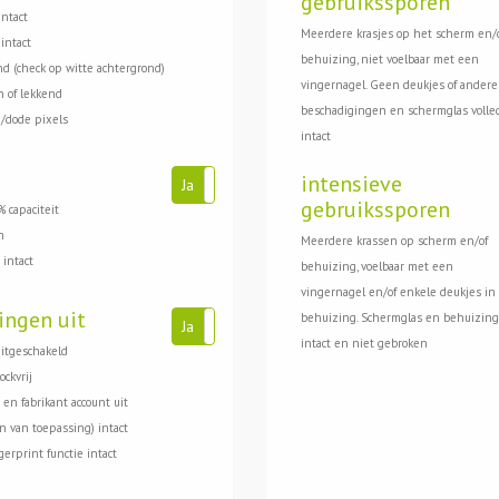
gebruikssporen
intact
Meerdere krasjes op het scherm en/
intact
behuizing, niet voelbaar met een
d (check op witte achtergrond)
vingernagel. Geen deukjes of andere
 of lekkend
beschadigingen en schermglas volle
/dode pixels
intact
intensieve
Ja
Nee
gebruikssporen
 capaciteit
n
Meerdere krassen op scherm en/of
 intact
behuizing, voelbaar met een
vingernagel en/of enkele deukjes in
ingen uit
behuizing. Schermglas en behuizing
Ja
Nee
intact en niet gebroken
uitgeschakeld
ockvrij
 en fabrikant account uit
en van toepassing) intact
gerprint functie intact