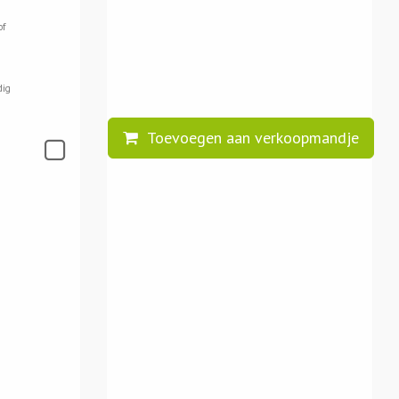
of
dig
Toevoegen aan verkoopmandje