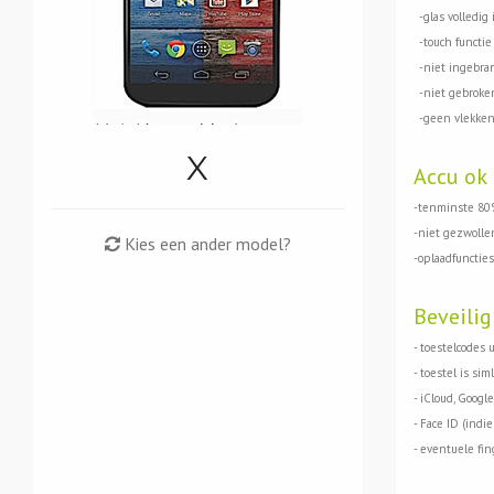
-glas volledig 
-touch functie 
-niet ingebran
-niet gebroken
-geen vlekken
X
Accu ok
-tenminste 80%
-niet gezwolle
Kies een ander model?
-oplaadfuncties
Beveilig
- toestelcodes 
- toestel is siml
- iCloud, Google
- Face ID (indi
- eventuele fin