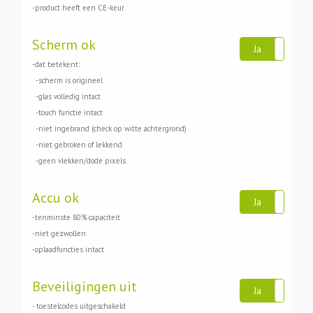
-product heeft een CE-keur
Scherm ok
Ja
Ne
-dat betekent:
-scherm is origineel
-glas volledig intact
-touch functie intact
-niet ingebrand (check op witte achtergrond)
-niet gebroken of lekkend
-geen vlekken/dode pixels
Accu ok
Ja
Ne
-tenminste 80% capaciteit
-niet gezwollen
-oplaadfuncties intact
Beveiligingen uit
Ja
Ne
- toestelcodes uitgeschakeld