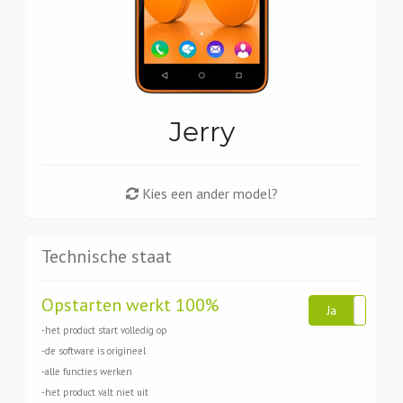
Jerry
Kies een ander model?
Technische staat
Opstarten werkt 100%
Ja
Ne
-het product start volledig op
-de software is origineel
-alle functies werken
-het product valt niet uit