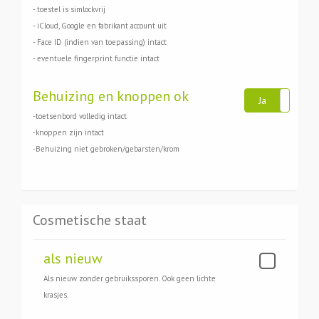
- toestel is simlockvrij
- iCloud, Google en fabrikant account uit
- Face ID (indien van toepassing) intact
- eventuele fingerprint functie intact
Behuizing en knoppen ok
Ja
Ne
-toetsenbord volledig intact
-knoppen zijn intact
-Behuizing niet gebroken/gebarsten/krom
Cosmetische staat
als nieuw
Als nieuw zonder gebruikssporen. Ook geen lichte
krasjes.