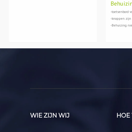
Behuizi
-toetsenbord vo
-knoppen zijn 
-Behuizing ni
WIE ZIJN WIJ
HOE 