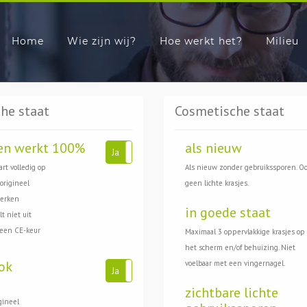
Home
Wie zijn wij?
Hoe werkt het?
Milieu
he staat
Cosmetische staat
en werkt 100%
als nieuw
Ja
Nee
art volledig op
Als nieuw zonder gebruikssporen. O
 origineel
geen lichte krasjes.
werken
in goede staat
t niet uit
 een CE-keur
Maximaal 3 oppervlakkige krasjes op
het scherm en/of behuizing. Niet
ok
voelbaar met een vingernagel.
Ja
Nee
zichtbare lichte
gineel