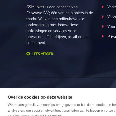
GSMLoket is een concept van
Verko
Ecowave B.V.; één van de pioniers in de
Verz
markt. We zijn een milieubewuste
onderneming met innovatieve
Voor
oplossingen en services voor
Priva
operators, IT-bedrijven, retail en de
consument.
LEES VERDER
Over de cookies op deze website
© 2026 GSMLoket. All Rights Reserved. Website by
We maken gebruik van cookies om gegevens m.b.t. de prestaties en he
analyseren, om sociale netwerkfunctionaliteiten aan te bieden en onze c