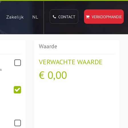
CONTACT
VERKOOPMANDJE
Zakelijk
NL
Waarde
VERWACHTE WAARDE
ok
€
0,00