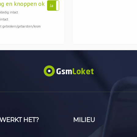
ng en knoppen ok
Ja
Nee
lledig intact
intact
et gebroken/gebarsten/krom
WERKT HET?
MILIEU