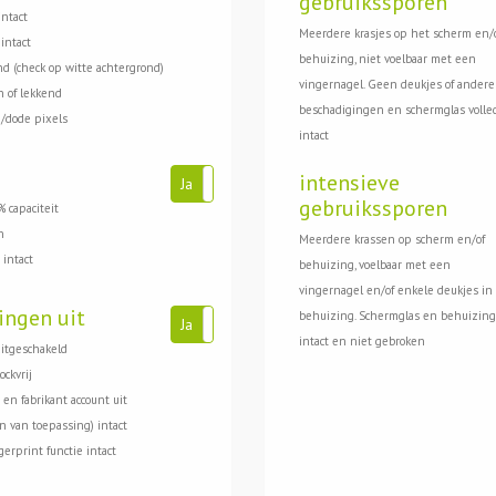
gebruikssporen
intact
Meerdere krasjes op het scherm en/
intact
behuizing, niet voelbaar met een
d (check op witte achtergrond)
vingernagel. Geen deukjes of andere
 of lekkend
beschadigingen en schermglas volle
/dode pixels
intact
intensieve
Ja
Nee
gebruikssporen
 capaciteit
n
Meerdere krassen op scherm en/of
 intact
behuizing, voelbaar met een
vingernagel en/of enkele deukjes in
ingen uit
behuizing. Schermglas en behuizing
Ja
Nee
intact en niet gebroken
uitgeschakeld
ockvrij
 en fabrikant account uit
en van toepassing) intact
gerprint functie intact