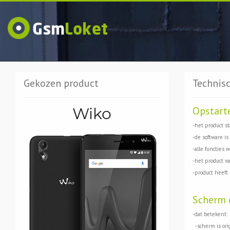
Gekozen product
Technisc
Wiko
Opstart
-het product st
-de software is
-alle functies 
-het product val
-product heeft
Scherm 
-dat betekent:
-scherm is ori