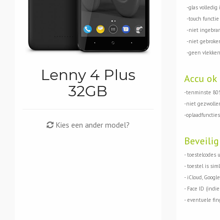
-glas volledig 
-touch functie 
-niet ingebran
-niet gebroken
-geen vlekken
Lenny 4 Plus
Accu ok
32GB
-tenminste 80%
-niet gezwolle
-oplaadfuncties
Kies een ander model?
Beveilig
- toestelcodes 
- toestel is siml
- iCloud, Google
- Face ID (indi
- eventuele fin