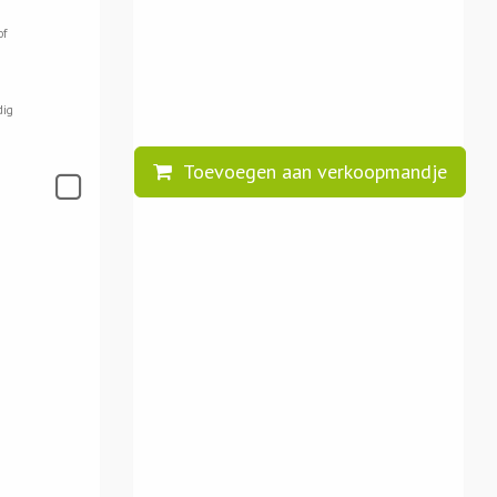
of
dig
Toevoegen aan verkoopmandje