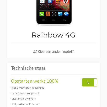
Rainbow 4G
Kies een ander model?
Technische staat
Opstarten werkt 100%
Ja
Ne
-het product start volledig op
-de software is origineel
-alle functies werken
-het product valt niet uit