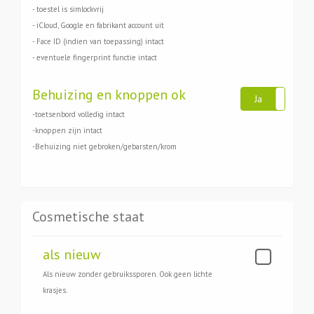
- toestel is simlockvrij
- iCloud, Google en fabrikant account uit
- Face ID (indien van toepassing) intact
- eventuele fingerprint functie intact
Behuizing en knoppen ok
Ja
Ne
-toetsenbord volledig intact
-knoppen zijn intact
-Behuizing niet gebroken/gebarsten/krom
Cosmetische staat
als nieuw
Als nieuw zonder gebruikssporen. Ook geen lichte
krasjes.