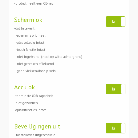
-product heeft een CE-keur
Scherm ok
Ja
Ne
-dat betekent:
-scherm is origineel
-glas volledig intact
-touch functie intact
-niet ingebrand (check op witte achtergrond)
-niet gebroken of lekkend
-geen vlekken/dode pixels
Accu ok
Ja
Ne
-tenminste 80% capaciteit
-niet gezwollen
-oplaadfuncties intact
Beveiligingen uit
Ja
Ne
- toestelcodes uitgeschakeld