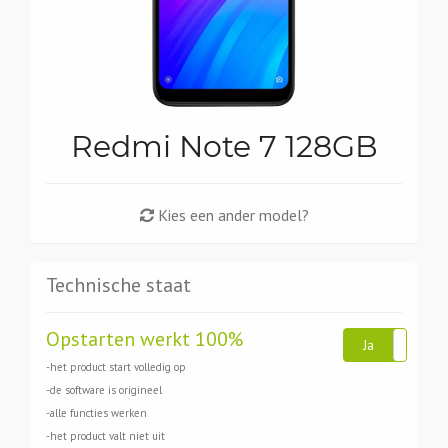
Redmi Note 7 128GB
Kies een ander model?
Technische staat
Opstarten werkt 100%
Ja
Ne
-het product start volledig op
-de software is origineel
-alle functies werken
-het product valt niet uit