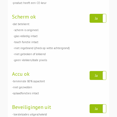
-product heeft een CE-keur
Scherm ok
Ja
Ne
-dat betekent:
-scherm is origineel
-glas volledig intact
-touch functie intact
-niet ingebrand (check op witte achtergrond)
-niet gebroken of lekkend
-geen vlekken/dode pixels
Accu ok
Ja
Ne
-tenminste 80% capaciteit
-niet gezwollen
-oplaadfuncties intact
Beveiligingen uit
Ja
Ne
- toestelcodes uitgeschakeld