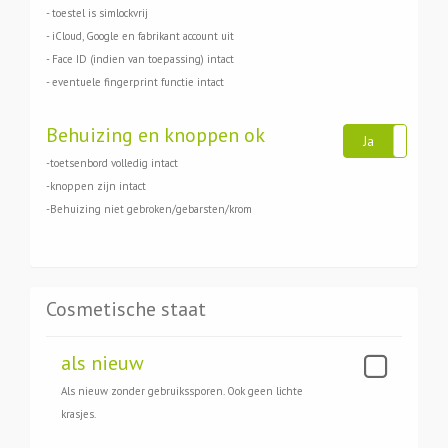
- toestel is simlockvrij
- iCloud, Google en fabrikant account uit
- Face ID (indien van toepassing) intact
- eventuele fingerprint functie intact
Behuizing en knoppen ok
Ja
Ne
-toetsenbord volledig intact
-knoppen zijn intact
-Behuizing niet gebroken/gebarsten/krom
Cosmetische staat
als nieuw
Als nieuw zonder gebruikssporen. Ook geen lichte
krasjes.